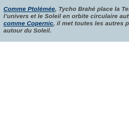
Comme Ptolémée
, Tycho Brahé place la Te
l’univers et le Soleil en orbite circulaire au
comme Copernic
, il met toutes les autres 
autour du Soleil.
Sur le plan de l’observation astronomique,
Tycho Brahé est équivalent à celui de Cope
Cependant, en gardant la Terre immobile a
l’univers, Tycho respecte les croyances rel
physique d’Aristote
.